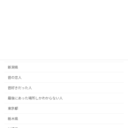
恋人・彼氏彼女
恩人探し
愛媛県
愛知県
手紙
掲示板
新潟県
昔の恋人
昔好きだった人
最後にあった場所しかわからない人
東京都
栃木県