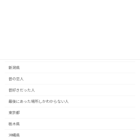
恩人探し
愛媛県
愛知県
手紙
掲示板
新潟県
昔の恋人
昔好きだった人
最後にあった場所しかわからない人
東京都
栃木県
沖縄県