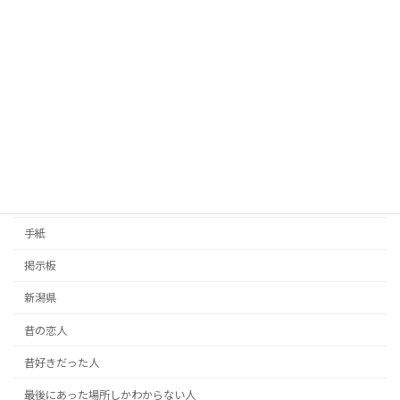
徳島県
忘れられない人
思い出の人
恋人・彼氏彼女
恩人探し
愛媛県
愛知県
手紙
掲示板
新潟県
昔の恋人
昔好きだった人
最後にあった場所しかわからない人