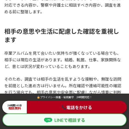
対応できる内容か、警察や弁護士に相談すべき内容か、調査を進
める前に整理します。
相手の意思や生活に配慮した確認を重視し
ます
卒業アルバムを見て会いたい気持ちが強くなっている場合でも、
相手には現在の生活があります。結婚、転居、仕事、家族関係な
ど、昔とは状況が変わっていることもあります。
そのため、調査では相手の生活を乱すような接触や、無理な訪問
を前提とした進め方は行いません。所在確認や連絡可能性の確認
を行う場合でも、相手の意思や安全面に配慮しながら慎重に判断
プライバシー保護・秘密厳守 24時間対応！
プライバシー保護・秘密厳守 24時間対応！
します。
24時間365日
24時間365日
電話をかける
電話をかける
相談無料
相談無料
探偵でも受けられない目的があります
LINEで相談する
LINEで相談する
LINE
LINE