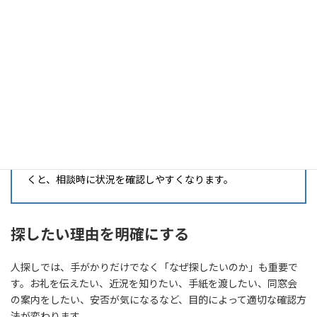
卒業アルバムを手がかりに探偵へ相談する場合、事前に情報を整
理しておくと、調査の可否や進め方を判断しやすくなります。すべ
ての情報がそろっていなくても相談は可能ですが、分かる範囲をま
とめておくことが大切です。
相談前に整理しておきたい情報
相手の氏名、旧姓、学校名、卒業年度、クラス、部活動、
担任名、当時の住所、最後に会った時期、共通の知人、探
したい理由、希望する連絡方法を分かる範囲で整理してお
くと、相談時に状況を確認しやすくなります。
探したい理由を明確にする
人探しでは、手がかりだけでなく「なぜ探したいのか」も重要で
す。お礼を伝えたい、近況を知りたい、手紙を渡したい、同窓会
の案内をしたい、安否が気になるなど、目的によって適切な確認方
法が変わります。