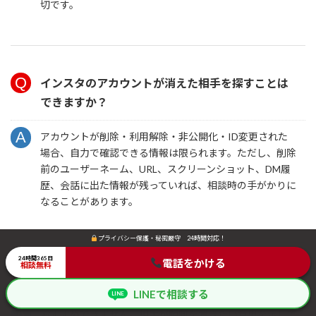
切です。
インスタのアカウントが消えた相手を探すことは
できますか？
アカウントが削除・利用解除・非公開化・ID変更された
場合、自力で確認できる情報は限られます。ただし、削除
前のユーザーネーム、URL、スクリーンショット、DM履
歴、会話に出た情報が残っていれば、相談時の手がかりに
なることがあります。
プライバシー保護・秘密厳守 24時間対応！
プライバシー保護・秘密厳守 24時間対応！
24時間365日
24時間365日
電話をかける
電話をかける
相談無料
相談無料
別アカウントで連絡しても大丈夫ですか？
LINEで相談する
LINEで相談する
LINE
LINE
おすすめできません。相手が距離を置きたい意思を示して