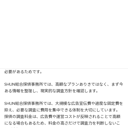
限られた情報でも、相手との関係性や目的を整理することで、現実
的な調査方針を確認できます。
SHUN総合探偵事務所では、インスタしか知らない相手、名前しか
分からない相手、LINEだけでつながっていた相手、電話番号だけ
残っている相手など、限られた情報からの人探し相談にも対応して
います。
ただし、すぐに「探せます」「見つかります」と断言することは
ありません。人探しでは、相手との関係性、持っている情報、緊
急性、調査目的の正当性、相手の生活や意思への配慮を確認する
必要があるためです。
SHUN総合探偵事務所では、高額なプランありきではなく、まず今
ある情報を整理し、現実的な調査方針を確認します。
SHUN総合探偵事務所では、大規模な広告宣伝費や過度な固定費を
抑え、必要な調査に費用を集中できる体制を大切にしています。
探偵の調査料金は、広告費や運営コストが反映されることで高額
になる場合もあるため、料金の高さだけで調査力を判断しないこ