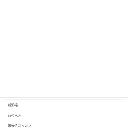
従業員
徳島県
忘れられない人
思い出の人
恋人・彼氏彼女
恩人探し
愛媛県
愛知県
手紙
掲示板
新潟県
昔の恋人
昔好きだった人