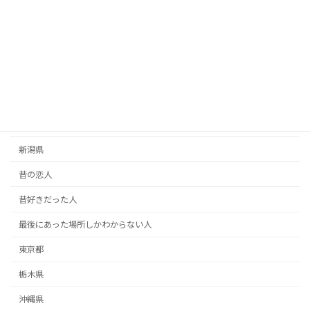
恩人探し
愛媛県
愛知県
手紙
掲示板
新潟県
昔の恋人
昔好きだった人
最後にあった場所しかわからない人
東京都
栃木県
沖縄県