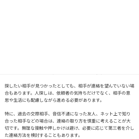
人探しでは、似た名前、似た写真、似たアカウントが見つかるこ
とがあります。しかし、それだけで本人と判断するのは危険です。
誤認したまま連絡を取ったり、第三者に情報を伝えたりすると、別
のトラブルにつながる可能性があります。
そのため、調査期間には「見つける時間」だけでなく、「本人確
認を慎重に行う時間」も含まれます。早さだけを優先するのでは
なく、正確性と安全性のバランスを取ることが重要です。
相手の意思や生活への配慮も必要
探したい相手が見つかったとしても、相手が連絡を望んでいない場
合もあります。人探しは、依頼者の気持ちだけでなく、相手の意
思や生活にも配慮しながら進める必要があります。
特に、過去の交際相手、音信不通になった友人、ネット上で知り
合った相手などの場合は、連絡の取り方を慎重に考えることが大
切です。無理な接触や押しかけは避け、必要に応じて第三者を介し
た連絡方法を検討することもあります。