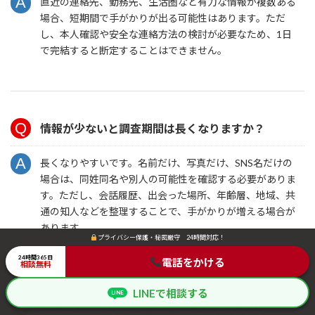
直近の連絡先、勤務先、生活圏など有力な情報が複数ある
場合、短期間で手がかりが出る可能性はあります。ただ
し、本人確認や安全な連絡方法の検討が必要なため、1日
で完結すると断定することはできません。
情報が少ないと調査期間は長くなりますか？
長くなりやすいです。名前だけ、写真だけ、SNS名だけの
場合は、同姓同名や別人の可能性を確認する必要がありま
す。ただし、会話履歴、出会った場所、年齢層、地域、共
通の知人などを整理することで、手がかりが増える場合が
あります。
プライバシー保護・秘密厳守 24時間対応！
プライバシー保護・秘密厳守 24時間対応！
24時間365日
24時間365日
電話をかける
電話をかける
相談無料
相談無料
LINEで相談する
LINEで相談する
LINE
LINE
人探しの期間が長いと費用も高くなりますか？