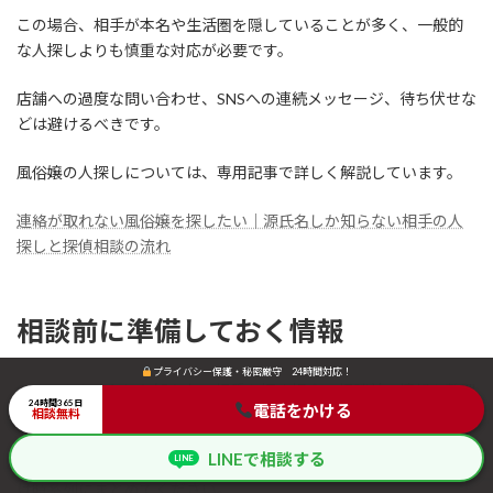
この場合、相手が本名や生活圏を隠していることが多く、一般的
な人探しよりも慎重な対応が必要です。
店舗への過度な問い合わせ、SNSへの連続メッセージ、待ち伏せな
どは避けるべきです。
風俗嬢の人探しについては、専用記事で詳しく解説しています。
連絡が取れない風俗嬢を探したい｜源氏名しか知らない相手の人
探しと探偵相談の流れ
相談前に準備しておく情報
プライバシー保護・秘密厳守 24時間対応！
プライバシー保護・秘密厳守 24時間対応！
SNSアカウントしか知らない相手を探す場合、相談前に情報を整理
24時間365日
24時間365日
電話をかける
電話をかける
しておくことで、調査の見通しを立てやすくなります。
相談無料
相談無料
LINEで相談する
LINEで相談する
LINE
LINE
すべてがそろっていなくても構いません。分かる範囲で、できるだ
け時系列にまとめてください。