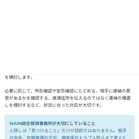
SNSで知り合った相手を探す場合、「見つけたらすぐ会いたい」
「住所を知りたい」「直接話しに行きたい」と考える方もいま
す。
しかし、相手には相手の事情があります。
相手が意図的に連絡を絶っている場合、無理に接触しようとする
と、トラブルに発展する可能性があります。
そのため、SHUN総合探偵事務所では、依頼者様の希望だけでな
く、相手のプライバシーや意思にも配慮しながら、適切な進め方
を検討します。
必要に応じて、所在確認や安否確認にとどめる、相手に連絡の意
思があるかを確認する、直接住所を伝えるのではなく連絡の橋渡
しを検討するなど、状況に合った対応が大切です。
SHUN総合探偵事務所が大切にしていること
人探しは「見つけること」だけが目的ではありません。相手
の安全、依頼者様の不安、調査後のトラブル防止まで考えた