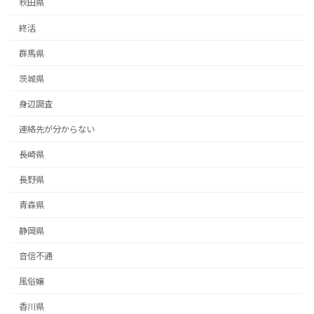
秋田県
終活
群馬県
茨城県
身辺調査
連絡先が分からない
長崎県
長野県
青森県
静岡県
音信不通
風俗嬢
香川県