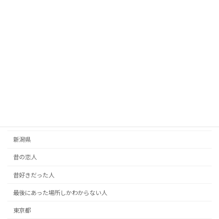
思い出の人
恋人・彼氏彼女
恩人探し
愛媛県
愛知県
手紙
掲示板
新潟県
昔の恋人
昔好きだった人
最後にあった場所しかわからない人
東京都