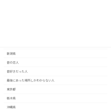
恩人探し
愛媛県
愛知県
手紙
掲示板
新潟県
昔の恋人
昔好きだった人
最後にあった場所しかわからない人
東京都
栃木県
沖縄県