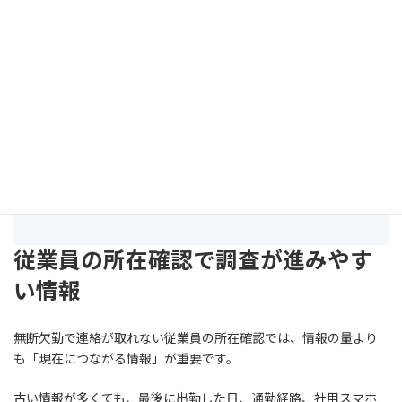
LINEで無料相談する
メールで相談する
電話で相談する
フリーダイヤル：
0120-061-463
｜無理に契約をすすめるこ
とはありません。
従業員の所在確認で調査が進みやす
い情報
無断欠勤で連絡が取れない従業員の所在確認では、情報の量より
も「現在につながる情報」が重要です。
古い情報が多くても、最後に出勤した日、通勤経路、社用スマホ