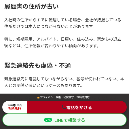
履歴書の住所が古い
入社時の住所からすでに転居している場合、会社が把握している
住所だけでは本人につながらないことがあります。
特に、短期雇用、アルバイト、日雇い、住み込み、寮からの退去
後などは、住所情報が変わりやすい傾向があります。
緊急連絡先も虚偽・不通
緊急連絡先に電話してもつながらない、番号が使われていない、本
人との関係が薄いというケースもあります。
この場合、会社だけで確認を続けると限界が出やすくなります。
プライバシー保護・秘密厳守 24時間対応！
プライバシー保護・秘密厳守 24時間対応！
安否確認なのか、貸与物返還なのか、退職手続きなのか、目的を
24時間365日
24時間365日
電話をかける
電話をかける
相談無料
相談無料
整理したうえで専門家へ相談することが重要です。
LINEで相談する
LINEで相談する
LINE
LINE