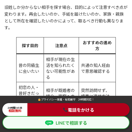
旧姓しか分からない相手を探す場合、目的によって注意すべき点が
変わります。再会したいのか、手紙を届けたいのか、家族・親族
として所在を確認したいのかによって、取るべき行動も異なりま
す。
おすすめの進め
探す目的
注意点
方
相手が現在の生
昔の同級生
活を知られたく
共通の知人経由
に会いたい
ない可能性があ
で意思確認する
る
初恋の人・
相手が既婚者の
突然訪問せず、
昔好きだっ
場合、家庭への
慎重に連絡方法
た人を探し
プライバシー保護・秘密厳守 24時間対応！
プライバシー保護・秘密厳守 24時間対応！
配慮が必要
を考える
たい
24時間365日
24時間365日
電話をかける
電話をかける
相談無料
相談無料
目的を明確にし
手紙や第三者経
恩人にお礼
ないと警戒され
由で伝える方法
LINEで相談する
LINEで相談する
LINE
LINE
を伝えたい
やすい
を検討する