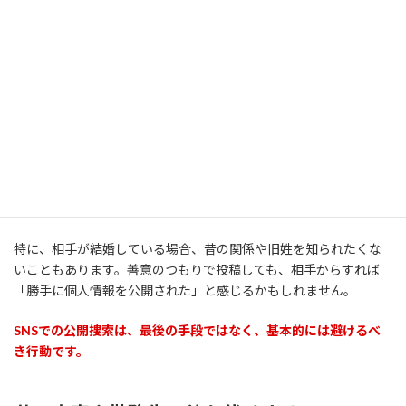
ここでは、特に避けるべき行動を整理します。
SNSで実名・旧姓・顔写真を公開して探す
「この人を探しています」とSNSに投稿したくなる方もいるかもし
れません。
しかし、相手の旧姓、顔写真、学校名、昔の住所、勤務先などを
公開すると、相手のプライバシーや現在の生活に大きな影響を与
える可能性があります。
特に、相手が結婚している場合、昔の関係や旧姓を知られたくな
いこともあります。善意のつもりで投稿しても、相手からすれば
「勝手に個人情報を公開された」と感じるかもしれません。
SNSでの公開捜索は、最後の手段ではなく、基本的には避けるべ
き行動です。