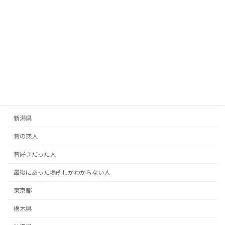
恋人・彼氏彼女
恩人探し
愛媛県
愛知県
手紙
掲示板
新潟県
昔の恋人
昔好きだった人
最後にあった場所しかわからない人
東京都
栃木県