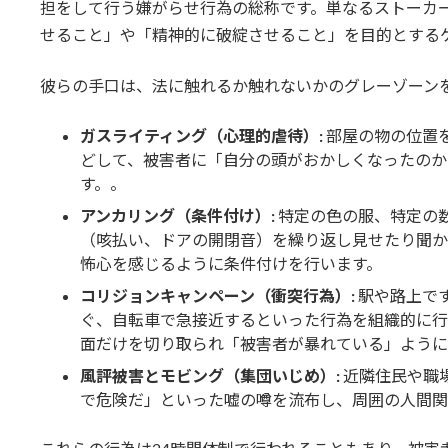
担をして行う嫌がらせ行為の総称です。単なるストーカ
せること」や「精神的に破綻させること」を目的とする
彼らの手口は、法に触れるか触れないかのグレーゾーン
ガスライティング（心理的虐待）:
部屋の物の位置
どして、被害者に「自分の頭がおかしくなったのか
す。。
アンカリング（条件付け）:
特定の色の服、特定の
（咳払い、ドアの開閉音）を繰り返し見せたり聞か
怖心を感じるように条件付けを行います。
コリジョンキャンペーン（衝突行為）:
駅や路上で
ぐ、自転車で急接近するといった行為を組織的に行
面だけを切り取られ「被害者が暴れている」ように
風評被害とモビング（集団いじめ）:
近隣住民や職
で危険だ」といった嘘の噂を流布し、周囲の人間関