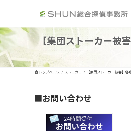
コ
ナ
ン
ビ
テ
ゲ
ン
ー
ツ
シ
【集団ストーカー被害
へ
ョ
ス
ン
キ
に
ッ
移
プ
動
トップページ
ストーカー
【集団ストーカー被害】警
■お問い合わせ