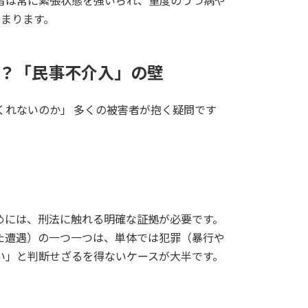
者は常に緊張状態を強いられ、重度のうつ病や
高まります。
？「民事不介入」の壁
くれないのか」 多くの被害者が抱く疑問です
めには、刑法に触れる明確な証拠が必要です。
た遭遇）の一つ一つは、単体では犯罪（暴行や
い」と判断せざるを得ないケースが大半です。