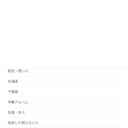
元カノ 連絡先が分からない
元カレ
兵庫県
再会工作
再調査
出会い系・マッチングアプリ
初恋・想い人
北海道
千葉県
卒業アルバム
友達・友人
名前しか知らない人