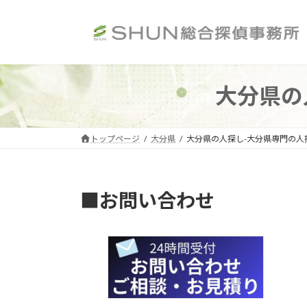
コ
ナ
ン
ビ
テ
ゲ
ン
ー
ツ
シ
大分県の
へ
ョ
ス
ン
キ
に
ッ
移
トップページ
大分県
大分県の人探し-大分県専門の人
プ
動
■お問い合わせ