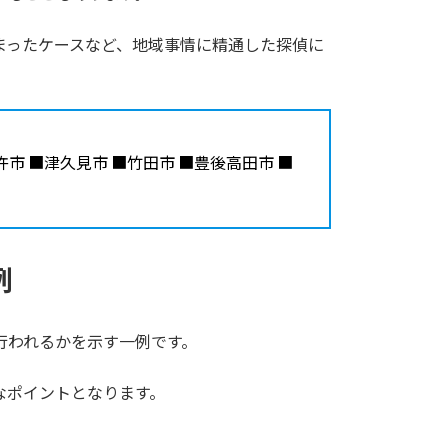
まったケースなど、地域事情に精通した探偵に
杵市 ■津久見市 ■竹田市 ■豊後高田市 ■
例
行われるかを示す一例です。
なポイントとなります。