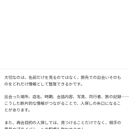
この事例から分かるのは、旅先での偶然の出会いでも、
「名前し
か分からないから無理」と決めつけず、出会った場所や時間、会
話、写真などの周辺情報を整理することで糸口が見つかることが
ある
という点です。
旅先で出会った人を探したい方へ
旅先で出会った人を探したい場合、名前しかわからない状態でも
可能性がゼロとは限りません。
大切なのは、名前だけを見るのではなく、旅先での出会いそのも
のをどれだけ情報として整理できるかです。
出会った場所、店名、時期、会話内容、写真、同行者、旅の記録――
こうした断片的な情報がつながることで、人探しの糸口になるこ
とがあります。
また、再会目的の人探しでは、見つけることだけでなく、相手の