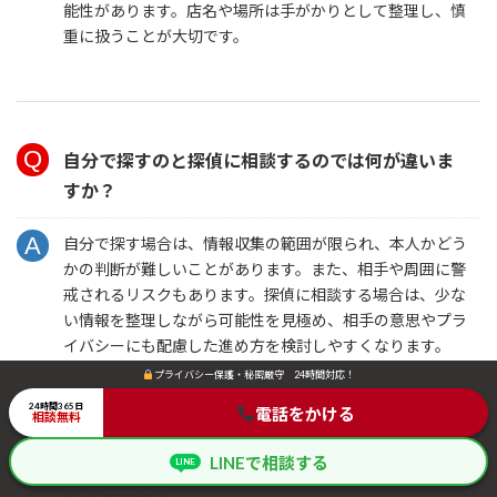
能性があります。店名や場所は手がかりとして整理し、慎
重に扱うことが大切です。
自分で探すのと探偵に相談するのでは何が違いま
すか？
自分で探す場合は、情報収集の範囲が限られ、本人かどう
かの判断が難しいことがあります。また、相手や周囲に警
戒されるリスクもあります。探偵に相談する場合は、少な
い情報を整理しながら可能性を見極め、相手の意思やプラ
イバシーにも配慮した進め方を検討しやすくなります。
プライバシー保護・秘密厳守 24時間対応！
プライバシー保護・秘密厳守 24時間対応！
24時間365日
24時間365日
電話をかける
電話をかける
相談無料
相談無料
LINEで相談する
LINEで相談する
LINE
LINE
見つかった場合、相手の住所や連絡先は教えても