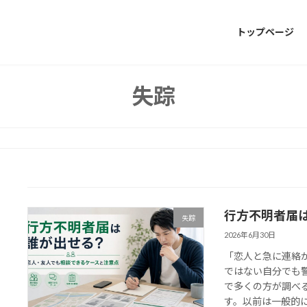
トップページ
失踪
行方不明者届
失踪
2026年6月30日
「恋人と急に連絡
ではない自分でも
で多くの方が調べ
す。以前は一般的に「