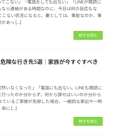
てこない」「電話をしても出ない」「LINEが既読に
もなら連絡がある時間なのに、今日は何の反応もな
ってこない状況になると、妻としては、事故なのか、事
あっ […]
続きを読む
…危険な行き先5選｜家族が今すぐすべき
然いなくなった」「電話にも出ない。LINEも既読に
に行ったのか分からず、何から探せばいいのか分から
抱えているご家族が失踪した場合、一般的な家出や一時
に […]
続きを読む