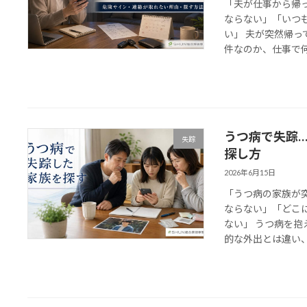
「夫が仕事から帰っ
ならない」「いつ
い」 夫が突然帰
件なのか、仕事で何か
うつ病で失踪
失踪
探し方
2026年6月15日
「うつ病の家族が突
ならない」「どこ
ない」 うつ病を
的な外出とは違い、命