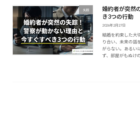
婚約者が突然
失踪
き3つの行動
2026年2月27日
結婚を約束した大
り合い、未来の話を
がらない。あるい
ず、部屋がもぬけの殻