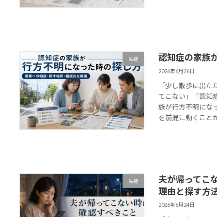
認知症の家族
失踪
2026年6月26日
「少し散歩に出た
てこない」「認知
族が行方不明にな
を前提に動くことが大
夫が帰ってこ
失踪
理由と探す方
2026年6月24日