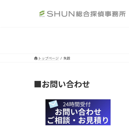
コ
ナ
ン
ビ
テ
ゲ
ン
ー
ツ
シ
へ
ョ
ス
ン
キ
に
ッ
移
トップページ
失踪
プ
動
■お問い合わせ