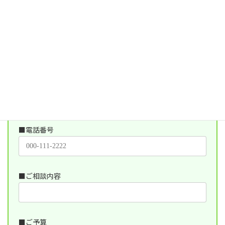
■お住まいの都道府県
（必須）
■メールアドレス
（必須）
■電話番号
■ご相談内容
■ご予算