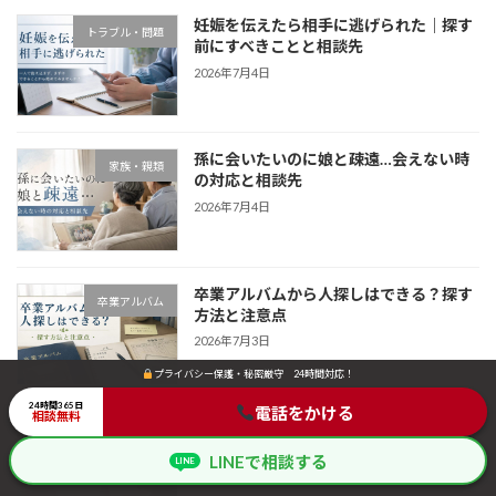
妊娠を伝えたら相手に逃げられた｜探す
トラブル・問題
前にすべきことと相談先
2026年7月4日
孫に会いたいのに娘と疎遠…会えない時
家族・親類
の対応と相談先
2026年7月4日
卒業アルバムから人探しはできる？探す
卒業アルバム
方法と注意点
2026年7月3日
プライバシー保護・秘密厳守 24時間対応！
プライバシー保護・秘密厳守 24時間対応！
24時間365日
24時間365日
電話をかける
電話をかける
相談無料
相談無料
生き別れの兄弟を探す方法｜戸籍・親族
家族・親類
確認・探偵相談の進め方
LINEで相談する
LINEで相談する
LINE
LINE
2026年7月3日