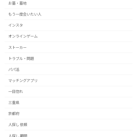
お墓・墓地
もう一度会いたい人
インスタ
オンラインゲーム
ストーカー
トラブル・問題
パパ活
マッチングアプリ
一目惚れ
三重県
京都府
人探し 依頼
人探し 期間