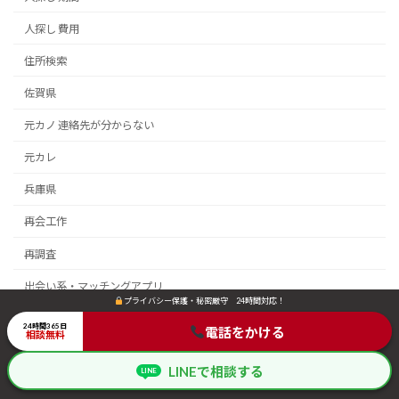
人探し 費用
住所検索
佐賀県
元カノ 連絡先が分からない
元カレ
兵庫県
再会工作
再調査
出会い系・マッチングアプリ
プライバシー保護・秘密厳守 24時間対応！
プライバシー保護・秘密厳守 24時間対応！
初恋・想い人
24時間365日
24時間365日
電話をかける
電話をかける
相談無料
相談無料
北海道
LINEで相談する
LINEで相談する
LINE
LINE
千葉県