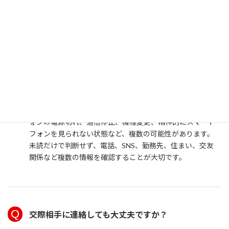
を置いている可能性が高く、事件性が明確でない場合は、
警察が積極的に捜索しにくいことがあります。
LINEが未読のままですが、ブロックされているの
でしょうか？
未読の理由は一つではありません。ブロック、スマートフ
ォンの電源切れ、通信停止、機種変更、精神的にスマート
フォンを見られない状態など、複数の可能性があります。
未読だけで判断せず、電話、SNS、勤務先、住まい、交友
関係など複数の情報を確認することが大切です。
交際相手に連絡しても大丈夫ですか？