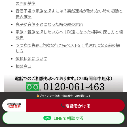
の判断基準
音信不通の家族を探すには？突然連絡が取れない時の初動と
安否確認
息子が音信不通になった時の親の対応
家族・親族を探したい方へ｜疎遠になった相手の探し方と相
談先
うつ病で失踪…危険な行き先ベスト5！手遅れになる前の探
し方
依頼料金について
相談窓口
プライバシー保護・秘密厳守 24時間対応！
プライバシー保護・秘密厳守 24時間対応！
24時間365日
24時間365日
電話をかける
電話をかける
相談無料
相談無料
LINEで相談する
LINEで相談する
LINE
LINE