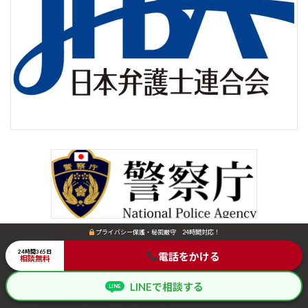
プライバシー保護・秘密厳守 24時間対応！
プライバシー保護・秘密厳守 24時間対応！
最近の投稿
24時間365日
24時間365日
電話をかける
電話をかける
相談無料
相談無料
未成年が家出したときの探し方｜警察へ
家出人
LINEで相談する
LINEで相談する
LINE
LINE
の届出と初動対応