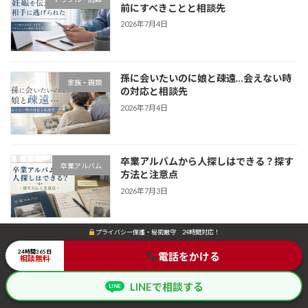
前にすべきことと相談先
2026年7月4日
孫に会いたいのに娘と疎遠…会えない時
家族・親類
の対応と相談先
2026年7月4日
卒業アルバムから人探しはできる？探す
卒業アルバム
方法と注意点
2026年7月3日
プライバシー保護・秘密厳守 24時間対応！
プライバシー保護・秘密厳守 24時間対応！
生き別れの兄弟を探す方法｜戸籍・親族
家族・親類
24時間365日
24時間365日
電話をかける
電話をかける
確認・探偵相談の進め方
相談無料
相談無料
2026年7月3日
LINEで相談する
LINEで相談する
LINE
LINE